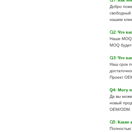
Q1: Как мо
Добро пожа
свободный 
нашим клие
Q2: Что в
Наше MOQ 
MOQ будет 
Q3: Что ва
Наш срок п
достаточно
Проект OEM
Q4: Могу 
Да вы може
новый прод
OEM/ODM.
Q5: Какие 
Полностью 