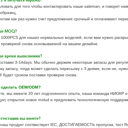
гу я получить образец?
ловать для того чтобы контактировать наше saleman, и говорит на
образец,
нтам как раз нужен счет предложения срочный и оплачивают перев
аше MOQ?
1000PCS для наших нормальных моделей, если вам нужно раскры
проверкой снова основываемой на вашем дизайне.
ше время выполнения?
оставки 3-14days. Мы обычно держим некоторые запасы для регул
му запасу, тогда может сделать пересылку с 3 днями, если не, нуж
 будет сроком поставки проверки снова.
я сделать OEM/ODM?
те, мы имеете 20 лет подгонянного опыта, наша команда НИОКР о
укт, открытое новое molud и предложить технологическую поддерж
аттестации вы имеете?
наш продукт соотвествует IEC, ДОСТИГАЕМОСТЬ пропуска, тест R