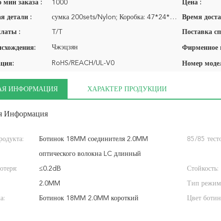
 мин заказа :
1000
Цена :
я детали :
сумка 200sets/Nylon; Коробка: 47*24*34CM
Время доста
латы :
T/T
Поставка сп
Чжэцзян
исхождения:
RoHS/REACH/UL-V0
ция:
Номер моде
АЯ ИНФОРМАЦИЯ
ХАРАКТЕР ПРОДУКЦИИ
я Информация
родукта:
Ботинок 18MM соединителя 2.0MM
85/85 тест
оптического волокна LC длинный
отеря:
≤0.2dB
Стойкость:
2.0MM
Тип режим
а:
Ботинок 18MM 2.0MM короткий
Цвет ботин