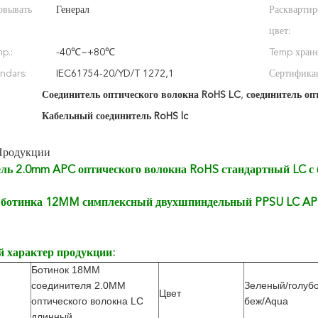
овывать
Генерал
Расквартир
цвет:
p.:
-40℃~+80℃
Temp хране
ndars:
IEC61754-20/YD/T 1272,1
Сертифика
Соединитель оптического волокна RoHS LC
,
соединитель оп
Кабельный соединитель RoHS lc
Продукции
ль 2.0mm APC оптического волокна RoHS стандартный LC с
ботинка 12MM симплексный двухшпиндельный PPSU LC APC 
 характер продукции:
Ботинок 18MM
соединителя 2.0MM
Зеленый/голубо
Цвет
оптического волокна LC
беж/Aqua
длинный