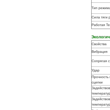
Тип режим
Сила тяги 
Работая T
Экологич
Свойства
Вибрация
Сопрягая с
Удар
Прочность
сцепки
Задействов
температу
Задействов
температур