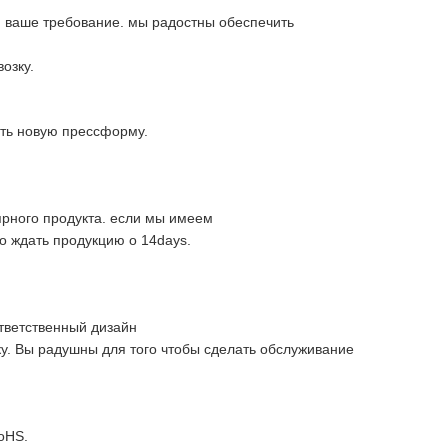
м ваше требование. мы радостны обеспечить
озку.
ть новую прессформу.
ярного продукта. если мы имеем
но ждать продукцию о 14days.
тветственный дизайн
ку. Вы радушны для того чтобы сделать обслуживание
oHS.