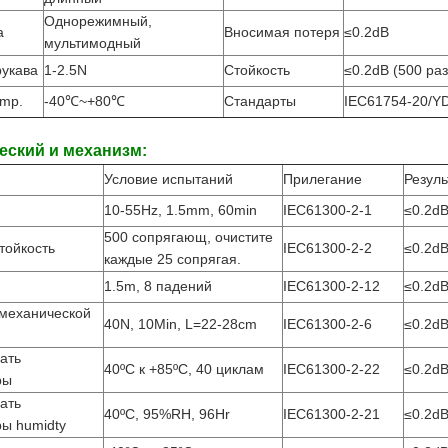
Однорежимный,
а
Вносимая потеря
≤0.2dB
мультимодный
рукава
1-2.5N
Стойкость
≤0.2dB (500 раз
emp.
-40℃~+80℃
Стандарты
IEC61754-20/YD
еский и механизм:
Условие испытаний
Прилегание
Резуль
10-55Hz, 1.5mm, 60min
IEC61300-2-1
≤0.2d
500 сопрягающ, очистите
тойкость
IEC61300-2-2
≤0.2d
каждые 25 сопрягая.
1.5m, 8 падений
IEC61300-2-12
≤0.2d
 механической
40N, 10Min, L=22-28cm
IEC61300-2-6
≤0.2d
ать
40ºC к +85ºC, 40 циклам
IEC61300-2-22
≤0.2d
ры
ать
40ºC, 95%RH, 96Hr
IEC61300-2-21
≤0.2d
ы humidty