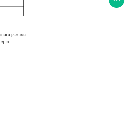
B
B
очного режима
терю.