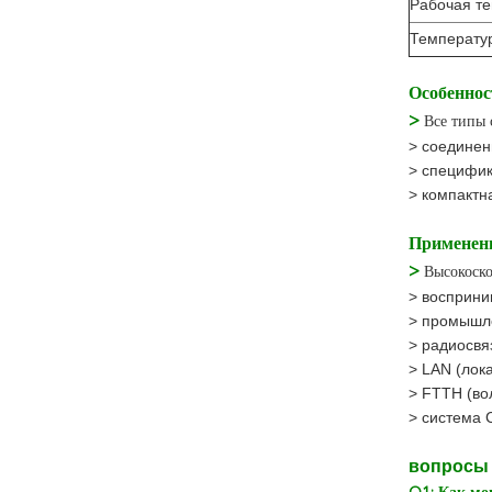
Рабочая т
Температу
Особеннос
>
Все типы 
> соединен
> специфик
> компактн
Применен
>
Высокоско
> восприни
> промышл
> радиосвя
> LAN (лок
> FTTH (во
> система
вопросы 