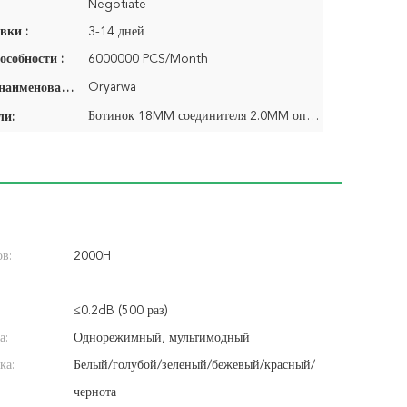
Negotiate
вки :
3-14 дней
особности :
6000000 PCS/Month
Oryarwa
Фирменное наименование:
Ботинок 18MM соединителя 2.0MM оптического волокна LC длинный
ли:
ов:
2000H
≤0.2dB (500 раз)
а:
Однорежимный, мультимодный
ка:
Белый/голубой/зеленый/бежевый/красный/
чернота