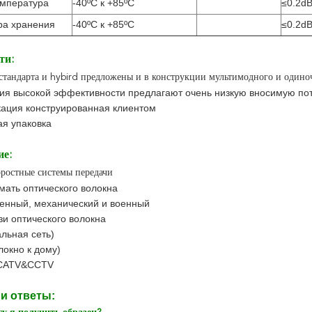
емпература
-40ºC к +85ºC
≤0.2d
ра хранения
-40ºC к +85ºC
≤0.2d
ти:
стандарта и hybird предложены и в конструкции мультимодного и один
ия высокой эффективности предлагают очень низкую вносимую по
ация конструированная клиентом
ая упаковка
ие:
ростные системы передачи
мать оптического волокна
енный, механический и военный
зи оптического волокна
альная сеть)
локно к дому)
 CATV&CCTV
и ответы: