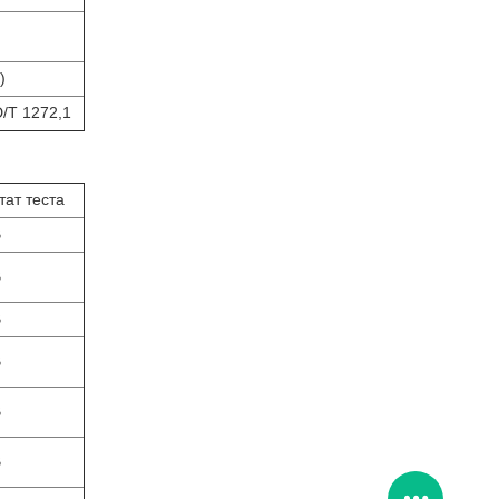
)
/T 1272,1
тат теста
B
B
B
B
B
B