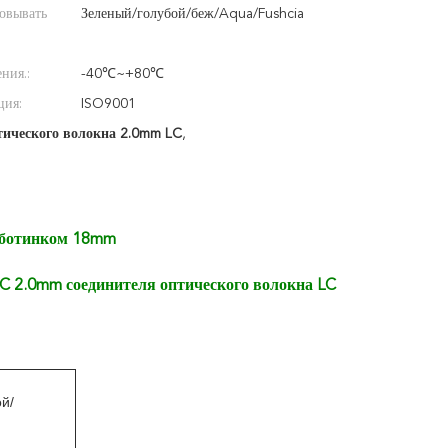
овывать
Зеленый/голубой/беж/Aqua/Fushcia
ния.:
-40℃~+80℃
ция:
ISO9001
тического волокна 2.0mm LC
,
 ботинком 18mm
2.0mm соединителя оптического волокна LC
й/